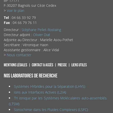
BP 17171
F-30207 Bagnols sur Cèze Cedex
>
Voir le plan
Tel
: 04 66 33 92 79
Fax
: 04 66 79 76 11
Directeur :
Stéphane Pellet-Rostaing
Directeur adjoint :
Olivier Diat
Adjointe au Directeur : Marielle Asou-Pothet
Secrétaire : Véronique Haon
Assistante gestionnaire : Alice Vidal
>
Nous contacter
Mentions légales
Contact & accès
Presse
Liens utiles
NOS LABORATOIRES DE RECHERCHE
Systèmes HYbrides pour la Séparation (LHYS)
Ions aux Interfaces Actives (L2IA)
Tri ionique par les Systèmes Moléculaires auto-assemblés
(LTSM)
Sonochimie dans les Fluides Complexes (LSFC)