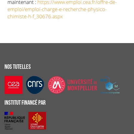
maintenant :
https://www.emploi.cea.fr/offre-de-
emploi/emploi-charge-e-recherche-physico-
chimiste-h-f_30676.aspx
NOS TUTELLES
INSTITUT FINANCÉ PAR